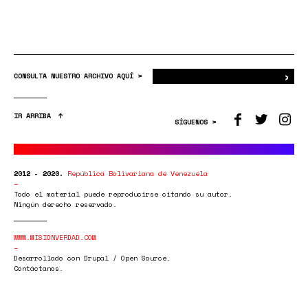
›
Bus
CONSULTA NUESTRO ARCHIVO AQUÍ >
IR ARRIBA
SÍGUENOS >
2012 - 2020.
República Bolivariana de Venezuela
Todo el material puede reproducirse citando su autor.
Ningún derecho reservado.
WWW.MISIONVERDAD.COM
Desarrollado con Drupal / Open Source.
Contáctanos.