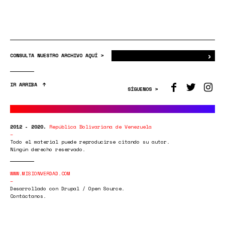
›
Bus
CONSULTA NUESTRO ARCHIVO AQUÍ >
IR ARRIBA
SÍGUENOS >
2012 - 2020.
República Bolivariana de Venezuela
Todo el material puede reproducirse citando su autor.
Ningún derecho reservado.
WWW.MISIONVERDAD.COM
Desarrollado con Drupal / Open Source.
Contáctanos.