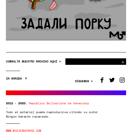
›
Bus
CONSULTA NUESTRO ARCHIVO AQUÍ >
IR ARRIBA
SÍGUENOS >
2012 - 2020.
República Bolivariana de Venezuela
Todo el material puede reproducirse citando su autor.
Ningún derecho reservado.
WWW.MISIONVERDAD.COM