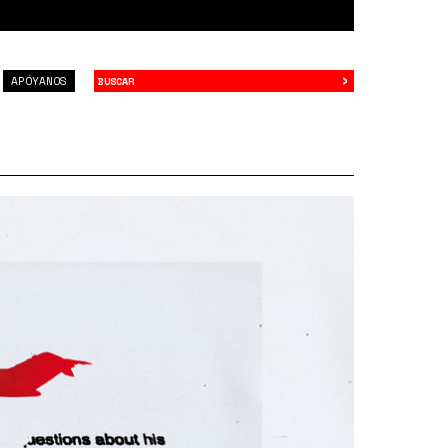
›
Buscar
APÓYANOS