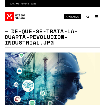
Pasar
Jue. 06 Agosto 2026
al
contenido
APÓYANOS
principal
Tog
nav
Toggle
DE-QUE-SE-TRATA-LA-
CUARTA-REVOLUCION-
search
INDUSTRIAL.JPG