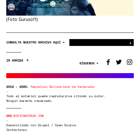
(Foto: Gurusoft)
›
Bus
CONSULTA NUESTRO ARCHIVO AQUÍ >
IR ARRIBA
SÍGUENOS >
2012 - 2020.
República Bolivariana de Venezuela
Todo el material puede reproducirse citando su autor.
Ningún derecho reservado.
WWW.MISIONVERDAD.COM
Desarrollado con Drupal / Open Source.
Contáctanos.