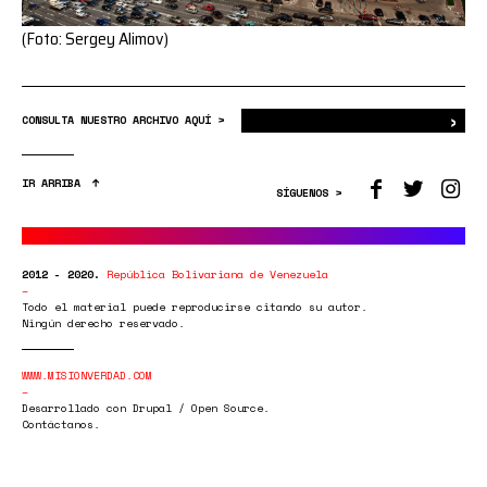
(Foto: Sergey Alimov)
›
Bus
CONSULTA NUESTRO ARCHIVO AQUÍ >
IR ARRIBA
SÍGUENOS >
2012 - 2020.
República Bolivariana de Venezuela
Todo el material puede reproducirse citando su autor.
Ningún derecho reservado.
WWW.MISIONVERDAD.COM
Desarrollado con Drupal / Open Source.
Contáctanos.