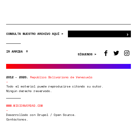
›
Bus
CONSULTA NUESTRO ARCHIVO AQUÍ >
IR ARRIBA
SÍGUENOS >
2012 - 2020.
República Bolivariana de Venezuela
Todo el material puede reproducirse citando su autor.
Ningún derecho reservado.
WWW.MISIONVERDAD.COM
Desarrollado con Drupal / Open Source.
Contáctanos.