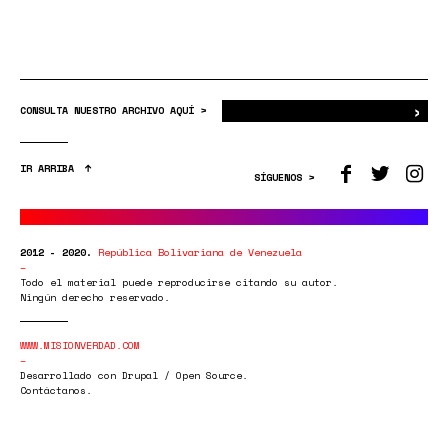
›
Bus
CONSULTA NUESTRO ARCHIVO AQUÍ >
IR ARRIBA
SÍGUENOS >
2012 - 2020.
República Bolivariana de Venezuela
Todo el material puede reproducirse citando su autor.
Ningún derecho reservado.
WWW.MISIONVERDAD.COM
Desarrollado con Drupal / Open Source.
Contáctanos.