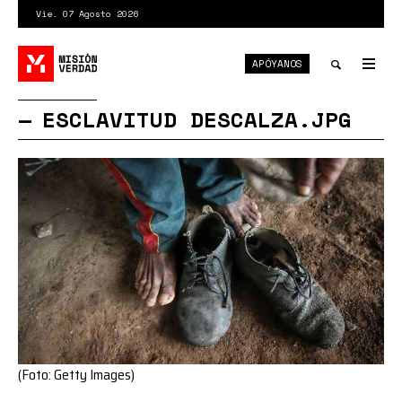
Pasar
Vie. 07 Agosto 2026
al
contenido
APÓYANOS
principal
Tog
nav
Toggle
ESCLAVITUD DESCALZA.JPG
search
(Foto: Getty Images)