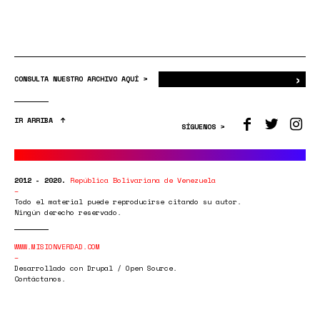
›
Bus
CONSULTA NUESTRO ARCHIVO AQUÍ >
IR ARRIBA
SÍGUENOS >
2012 - 2020.
República Bolivariana de Venezuela
Todo el material puede reproducirse citando su autor.
Ningún derecho reservado.
WWW.MISIONVERDAD.COM
Desarrollado con Drupal / Open Source.
Contáctanos.