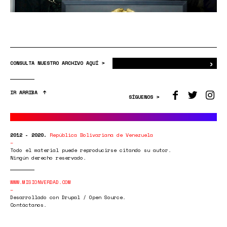
›
Bus
CONSULTA NUESTRO ARCHIVO AQUÍ >
IR ARRIBA
SÍGUENOS >
2012 - 2020.
República Bolivariana de Venezuela
Todo el material puede reproducirse citando su autor.
Ningún derecho reservado.
WWW.MISIONVERDAD.COM
Desarrollado con Drupal / Open Source.
Contáctanos.