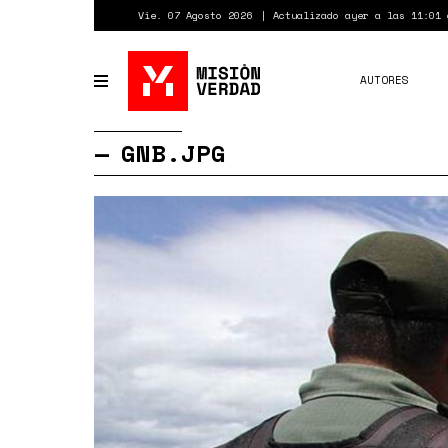
Pasar
Vie. 07 Agosto 2026
Actualizado ayer a las 11:01 
al
contenido
principal
AUTORES
Toggle
navigation
GNB.JPG