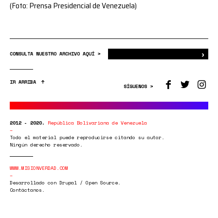
(Foto: Prensa Presidencial de Venezuela)
›
Bus
CONSULTA NUESTRO ARCHIVO AQUÍ >
IR ARRIBA
SÍGUENOS >
2012 - 2020.
República Bolivariana de Venezuela
Todo el material puede reproducirse citando su autor.
Ningún derecho reservado.
WWW.MISIONVERDAD.COM
Desarrollado con Drupal / Open Source.
Contáctanos.