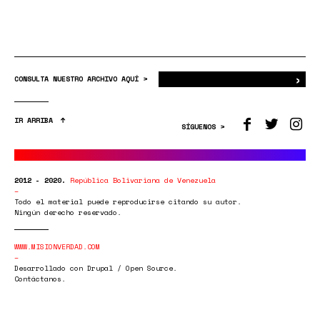
›
Bus
CONSULTA NUESTRO ARCHIVO AQUÍ >
IR ARRIBA
SÍGUENOS >
2012 - 2020.
República Bolivariana de Venezuela
Todo el material puede reproducirse citando su autor.
Ningún derecho reservado.
WWW.MISIONVERDAD.COM
Desarrollado con Drupal / Open Source.
Contáctanos.