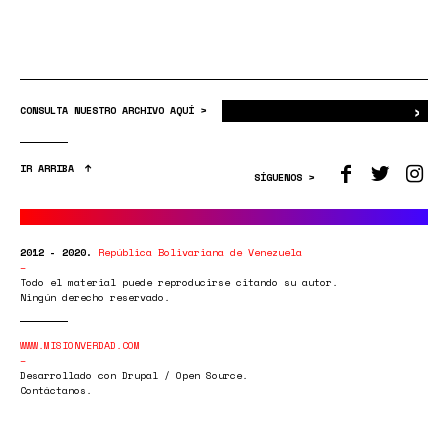
›
Bus
CONSULTA NUESTRO ARCHIVO AQUÍ >
IR ARRIBA
SÍGUENOS >
2012 - 2020.
República Bolivariana de Venezuela
Todo el material puede reproducirse citando su autor.
Ningún derecho reservado.
WWW.MISIONVERDAD.COM
Desarrollado con Drupal / Open Source.
Contáctanos.