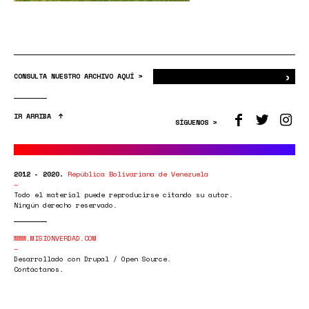
›
Bus
CONSULTA NUESTRO ARCHIVO AQUÍ >
IR ARRIBA
SÍGUENOS >
2012 - 2020.
República Bolivariana de Venezuela
Todo el material puede reproducirse citando su autor.
Ningún derecho reservado.
WWW.MISIONVERDAD.COM
Desarrollado con Drupal / Open Source.
Contáctanos.