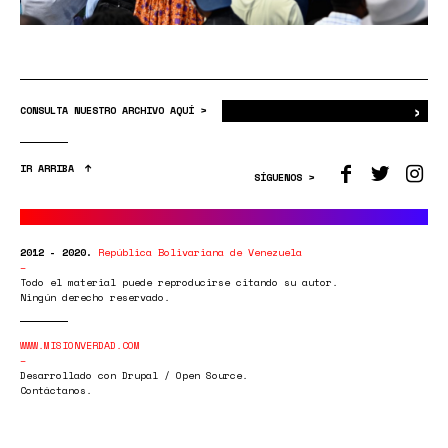
›
Bus
CONSULTA NUESTRO ARCHIVO AQUÍ >
IR ARRIBA
SÍGUENOS >
2012 - 2020.
República Bolivariana de Venezuela
Todo el material puede reproducirse citando su autor.
Ningún derecho reservado.
WWW.MISIONVERDAD.COM
Desarrollado con Drupal / Open Source.
Contáctanos.