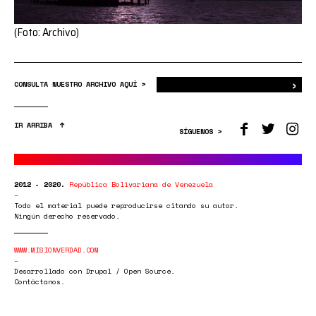
(Foto: Archivo)
›
Bus
CONSULTA NUESTRO ARCHIVO AQUÍ >
IR ARRIBA
SÍGUENOS >
2012 - 2020.
República Bolivariana de Venezuela
Todo el material puede reproducirse citando su autor.
Ningún derecho reservado.
WWW.MISIONVERDAD.COM
Desarrollado con Drupal / Open Source.
Contáctanos.