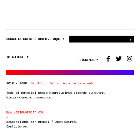
›
Bus
CONSULTA NUESTRO ARCHIVO AQUÍ >
IR ARRIBA
SÍGUENOS >
2012 - 2020.
República Bolivariana de Venezuela
Todo el material puede reproducirse citando su autor.
Ningún derecho reservado.
WWW.MISIONVERDAD.COM
Desarrollado con Drupal / Open Source.
Contáctanos.