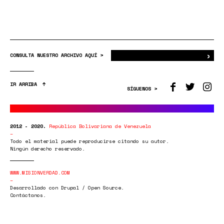
›
Bus
CONSULTA NUESTRO ARCHIVO AQUÍ >
IR ARRIBA
SÍGUENOS >
2012 - 2020.
República Bolivariana de Venezuela
Todo el material puede reproducirse citando su autor.
Ningún derecho reservado.
WWW.MISIONVERDAD.COM
Desarrollado con Drupal / Open Source.
Contáctanos.