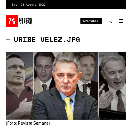
Pasar
Sáb. 08 Agosto 2026
al
contenido
APÓYANOS
principal
Tog
nav
Toggle
URIBE VELEZ.JPG
search
(Foto: Revista Semana)