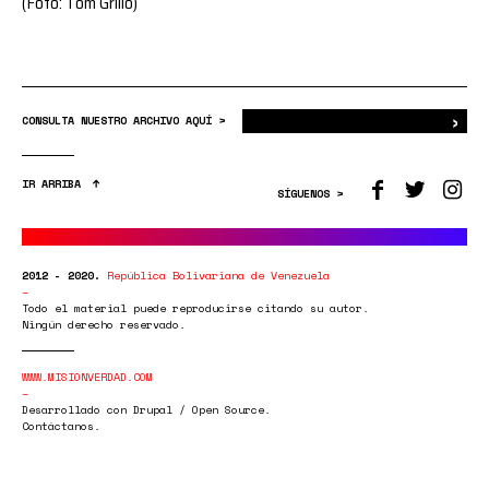
(Foto: Tom Grillo)
›
Bus
CONSULTA NUESTRO ARCHIVO AQUÍ >
IR ARRIBA
SÍGUENOS >
2012 - 2020.
República Bolivariana de Venezuela
Todo el material puede reproducirse citando su autor.
Ningún derecho reservado.
WWW.MISIONVERDAD.COM
Desarrollado con Drupal / Open Source.
Contáctanos.