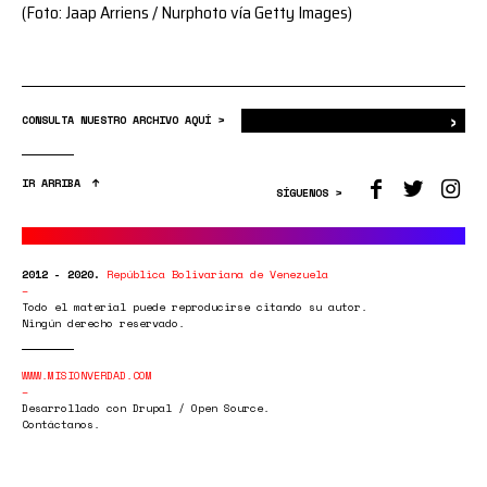
(Foto: Jaap Arriens / Nurphoto vía Getty Images)
›
Bus
CONSULTA NUESTRO ARCHIVO AQUÍ >
IR ARRIBA
SÍGUENOS >
2012 - 2020.
República Bolivariana de Venezuela
Todo el material puede reproducirse citando su autor.
Ningún derecho reservado.
WWW.MISIONVERDAD.COM
Desarrollado con Drupal / Open Source.
Contáctanos.