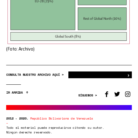
(Foto: Archivo)
›
Bus
CONSULTA NUESTRO ARCHIVO AQUÍ >
IR ARRIBA
SÍGUENOS >
2012 - 2020.
República Bolivariana de Venezuela
Todo el material puede reproducirse citando su autor.
Ningún derecho reservado.