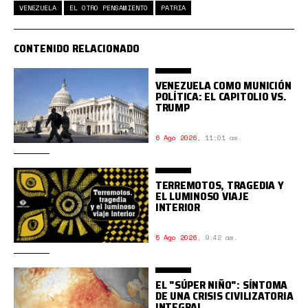
VENEZUELA
EL OTRO PENSAMIENTO
PATRIA
CONTENIDO RELACIONADO
VENEZUELA COMO MUNICIÓN
POLÍTICA: EL CAPITOLIO VS.
TRUMP
6 Ago 2026
,
11:01 am.
TERREMOTOS, TRAGEDIA Y
EL LUMINOSO VIAJE
INTERIOR
5 Ago 2026
,
9:42 am.
EL "SÚPER NIÑO": SÍNTOMA
DE UNA CRISIS CIVILIZATORIA
INTEGRAL