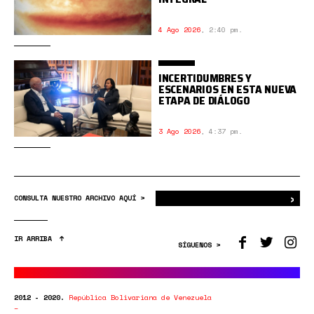
4 Ago 2026
,
2:40 pm.
INCERTIDUMBRES Y
ESCENARIOS EN ESTA NUEVA
ETAPA DE DIÁLOGO
3 Ago 2026
,
4:37 pm.
›
Bus
CONSULTA NUESTRO ARCHIVO AQUÍ >
IR ARRIBA
SÍGUENOS >
2012 - 2020.
República Bolivariana de Venezuela