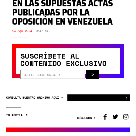
EN LAS SUPUESTAS ACTAS
PUBLICADAS POR LA
OPOSICIÓN EN VENEZUELA
13 Ago 2024
,
9:47 am.
SUSCRÍBETE AL
CONTENIDO EXCLUSIVO
>
›
Bus
CONSULTA NUESTRO ARCHIVO AQUÍ >
IR ARRIBA
SÍGUENOS >