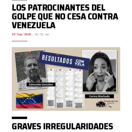
LOS PATROCINANTES DEL
GOLPE QUE NO CESA CONTRA
VENEZUELA
23 Sep 2024
,
10:31 am.
GRAVES IRREGULARIDADES