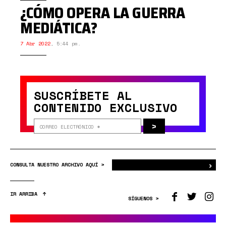
¿CÓMO OPERA LA GUERRA
MEDIÁTICA?
7 Abr 2022
,
5:44 pm.
SUSCRÍBETE AL
CONTENIDO EXCLUSIVO
>
›
Bus
CONSULTA NUESTRO ARCHIVO AQUÍ >
IR ARRIBA
SÍGUENOS >