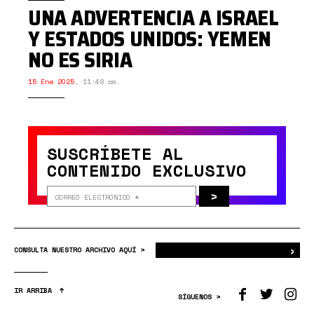
UNA ADVERTENCIA A ISRAEL
Y ESTADOS UNIDOS: YEMEN
NO ES SIRIA
15 Ene 2025
,
11:48 am.
SUSCRÍBETE AL
CONTENIDO EXCLUSIVO
>
›
Bus
CONSULTA NUESTRO ARCHIVO AQUÍ >
IR ARRIBA
SÍGUENOS >