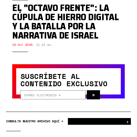
EL "OCTAVO FRENTE": LA
CÚPULA DE HIERRO DIGITAL
Y LA BATALLA POR LA
NARRATIVA DE ISRAEL
16 Oct 2025
,
11:21 am.
SUSCRÍBETE AL
CONTENIDO EXCLUSIVO
>
›
Bus
CONSULTA NUESTRO ARCHIVO AQUÍ >