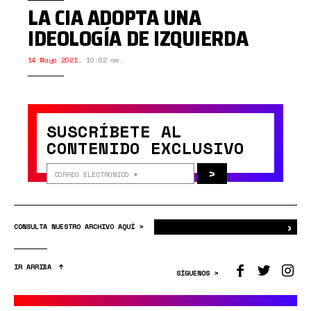
LA CIA ADOPTA UNA
IDEOLOGÍA DE IZQUIERDA
14 Mayo 2021
,
10:02 am.
SUSCRÍBETE AL
CONTENIDO EXCLUSIVO
>
›
Bus
CONSULTA NUESTRO ARCHIVO AQUÍ >
IR ARRIBA
SÍGUENOS >