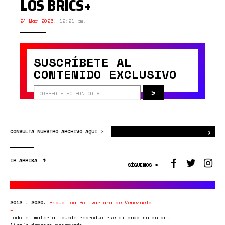
LOS BRICS+
24 Mar 2025
,
12:21 pm.
SUSCRÍBETE AL
CONTENIDO EXCLUSIVO
>
›
Bus
CONSULTA NUESTRO ARCHIVO AQUÍ >
IR ARRIBA
SÍGUENOS >
2012 - 2020.
República Bolivariana de Venezuela
Todo el material puede reproducirse citando su autor.