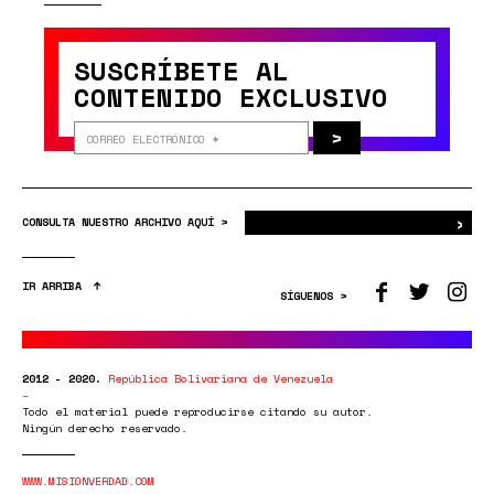
SUSCRÍBETE AL
CONTENIDO EXCLUSIVO
>
›
Bus
CONSULTA NUESTRO ARCHIVO AQUÍ >
IR ARRIBA
SÍGUENOS >
2012 - 2020.
República Bolivariana de Venezuela
Todo el material puede reproducirse citando su autor.
Ningún derecho reservado.
WWW.MISIONVERDAD.COM