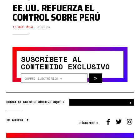
EE.UU. REFUERZA EL
CONTROL SOBRE PERÚ
15 Oct 2024
,
3:58 pm.
SUSCRÍBETE AL
CONTENIDO EXCLUSIVO
>
›
Bus
CONSULTA NUESTRO ARCHIVO AQUÍ >
IR ARRIBA
SÍGUENOS >