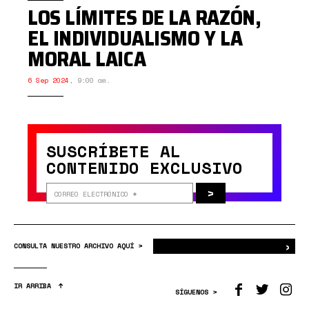
LOS LÍMITES DE LA RAZÓN,
EL INDIVIDUALISMO Y LA
MORAL LAICA
6 Sep 2024
,
9:00 am.
SUSCRÍBETE AL
CONTENIDO EXCLUSIVO
>
›
Bus
CONSULTA NUESTRO ARCHIVO AQUÍ >
IR ARRIBA
SÍGUENOS >