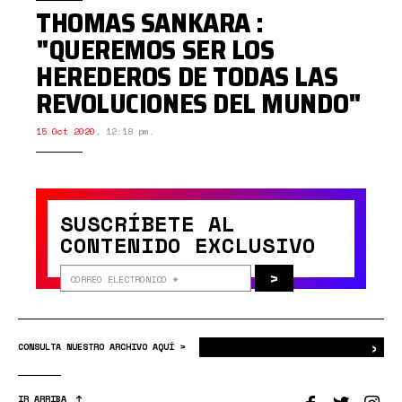
THOMAS SANKARA :
"QUEREMOS SER LOS
HEREDEROS DE TODAS LAS
REVOLUCIONES DEL MUNDO"
15 Oct 2020
,
12:18 pm.
SUSCRÍBETE AL
CONTENIDO EXCLUSIVO
>
›
Bus
CONSULTA NUESTRO ARCHIVO AQUÍ >
IR ARRIBA