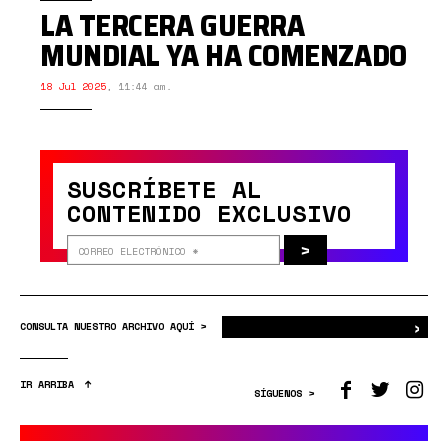
LA TERCERA GUERRA
MUNDIAL YA HA COMENZADO
18 Jul 2025
,
11:44 am.
SUSCRÍBETE AL
CONTENIDO EXCLUSIVO
>
›
Bus
CONSULTA NUESTRO ARCHIVO AQUÍ >
IR ARRIBA
SÍGUENOS >