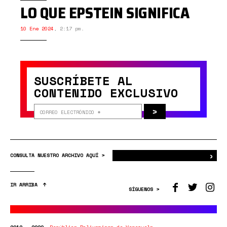
LO QUE EPSTEIN SIGNIFICA
10 Ene 2024
,
2:17 pm.
SUSCRÍBETE AL
CONTENIDO EXCLUSIVO
>
›
Bus
CONSULTA NUESTRO ARCHIVO AQUÍ >
IR ARRIBA
SÍGUENOS >