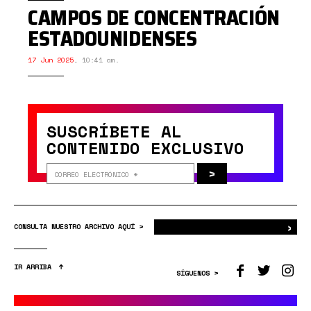
CAMPOS DE CONCENTRACIÓN
ESTADOUNIDENSES
17 Jun 2025
,
10:41 am.
SUSCRÍBETE AL
CONTENIDO EXCLUSIVO
>
›
Bus
CONSULTA NUESTRO ARCHIVO AQUÍ >
IR ARRIBA
SÍGUENOS >