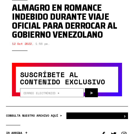
ALMAGRO EN ROMANCE
INDEBIDO DURANTE VIAJE
OFICIAL PARA DERROCAR AL
GOBIERNO VENEZOLANO
12 Oct 2022
,
1:56 pm.
SUSCRÍBETE AL
CONTENIDO EXCLUSIVO
>
›
Bus
CONSULTA NUESTRO ARCHIVO AQUÍ >
IR ARRIBA