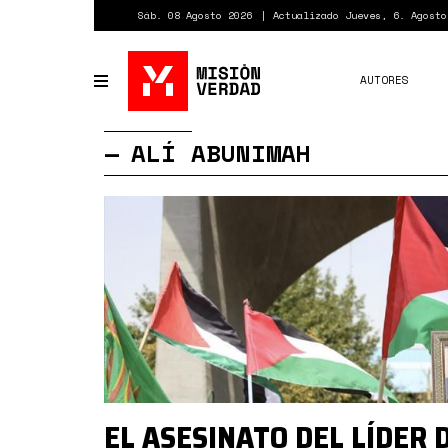
Pasar
Sáb. 08 Agosto 2026
Actualizado Jueves, 6. Agosto
al
contenido
principal
AUTORES
Toggle
navigation
ALÍ ABUNIMAH
EL ASESINATO DEL LÍDER 