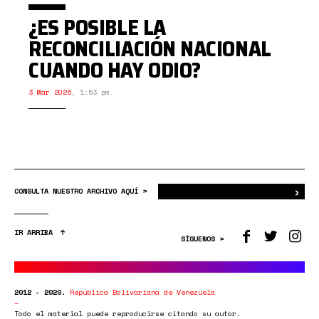
¿ES POSIBLE LA
RECONCILIACIÓN NACIONAL
CUANDO HAY ODIO?
3 Mar 2026
,
1:53 pm.
›
Bus
CONSULTA NUESTRO ARCHIVO AQUÍ >
IR ARRIBA
SÍGUENOS >
2012 - 2020.
República Bolivariana de Venezuela
Todo el material puede reproducirse citando su autor.