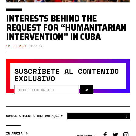
INTERESTS BEHIND THE
REQUEST FOR “HUMANITARIAN
INTERVENTION” IN CUBA
12 Jul 2021
,
8:33 am.
SUSCRÍBETE AL CONTENIDO
EXCLUSIVO
>
›
Bus
CONSULTA NUESTRO ARCHIVO AQUÍ >
IR ARRIBA