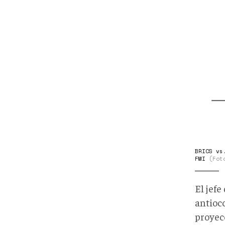
BRICS vs
FMI
(Fot
El jefe
antiocc
proyec