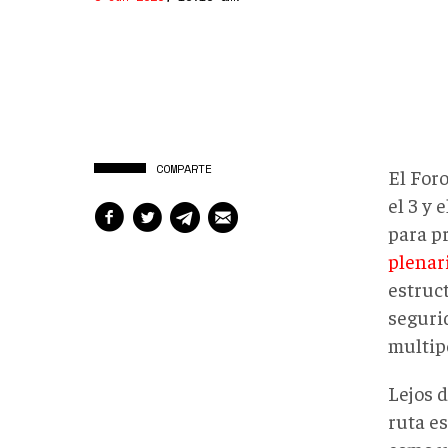
COMPARTE
El For
el 3 y
para p
plenar
estruct
segurid
multip
Lejos d
ruta e