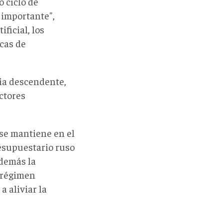
 ciclo de
 importante",
ficial, los
cas de
cia descendente,
ctores
 se mantiene en el
presupuestario ruso
además la
l régimen
a aliviar la