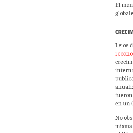
El men
globale
CRECIM
Lejos 
recono
crecim
interna
public
anuali
fueron 
en un 
No obs
misma 