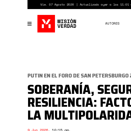
Pasar
Vie. 07 Agosto 2026
Actualizado ayer a las 11:01 
al
contenido
principal
AUTORES
Toggle
navigation
PUTIN EN EL FORO DE SAN PETERSBURGO 
SOBERANÍA, SEGUR
RESILIENCIA: FACT
LA MULTIPOLARID
9 Jun 2026
,
10:15 am
.