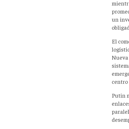
mientr
promedi
un inv
obligad
El com
logíst
Nueva 
sistem
emergen
centro
Putin 
enlace
parale
desemp