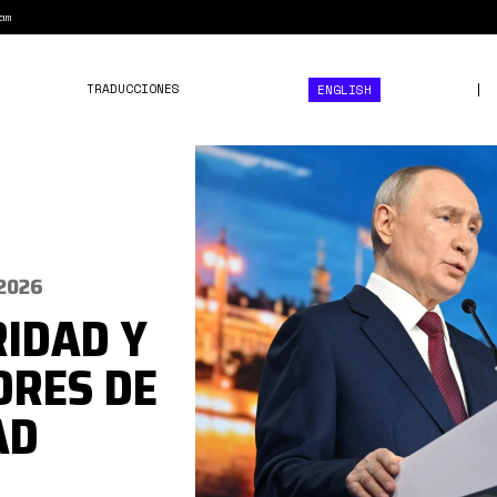
am
TRADUCCIONES
ENGLISH
putin
spief
26
2026
IDAD Y
ORES DE
AD