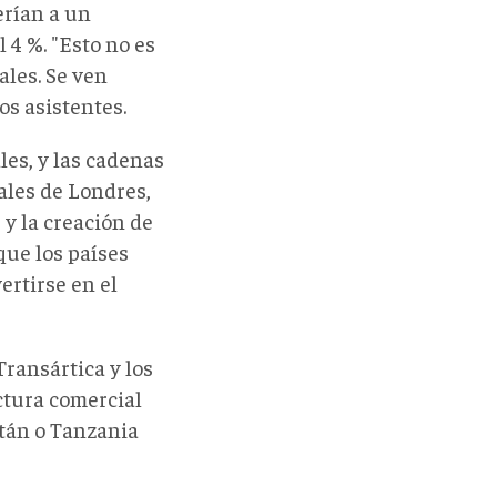
erían a un
 4 %. "Esto no es
ales. Se ven
los asistentes.
les, y las cadenas
ales de Londres,
y la creación de
que los países
ertirse en el
Transártica y los
ctura comercial
stán o Tanzania