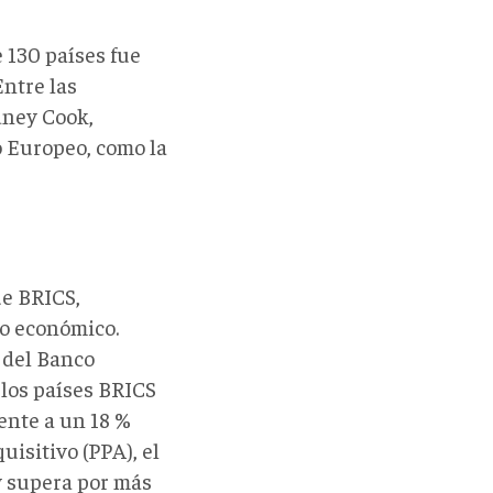
 130 países fue
ntre las
dney Cook,
o Europeo, como la
ue BRICS,
io económico.
 del Banco
 los países BRICS
ente a un 18 %
isitivo (PPA), el
y supera por más