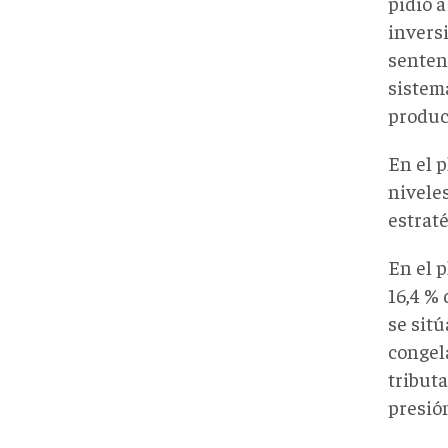
pidió 
inversi
sentenc
sistem
produc
En el 
nivele
estraté
En el p
16,4 % 
se sitú
congel
tributa
presión