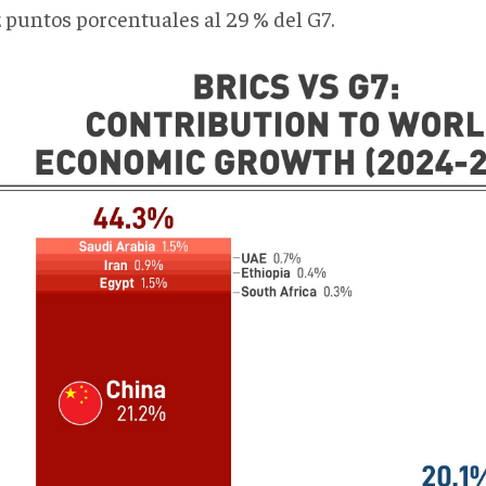
 puntos porcentuales al 29 % del G7.
f8d5-
-
-
-
669816af-
191351.jpg