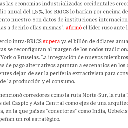
as las economías industrializadas occidentales crec
o anual del 1,5 %, los BRICS lo harían por encima del
ento nuestro. Son datos de instituciones internacion
as a decirlo ellas mismas",
afirmó
el líder ruso ante 
ercio intra-BRICS
supera
ya el billón de dólares anua
icas se reconfiguran al margen de los nodos tradicion
York o Bruselas. La integración de nuevos miembros 
as de pago alternativos apuntan a escenarios en los 
tes dejan de ser la periferia extractivista para conv
 de la producción y el consumo.
mencionó corredores como la ruta Norte-Sur, la ruta 
s del Caspio y Asia Central como ejes de una arquite
la, en la que países "conectores" como India, Uzbeki
eñan un rol estratégico.