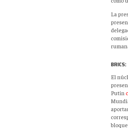
como u
La pre
presen
delega
comisi
rumana
BRICS:
El núc
presen
Putin
c
Mundia
aporta
corres
bloque