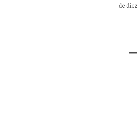
de diez
708f
0fc7
46be
8435
21e7
2159