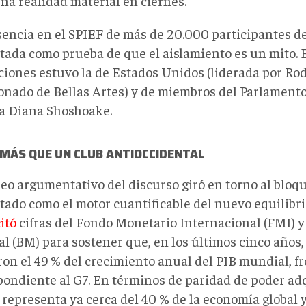
na realidad material en ciernes.
sencia en el SPIEF de más de 20.000 participantes de
tada como prueba de que el aislamiento es un mito. E
ciones estuvo la de Estados Unidos (liderada por Ro
onado de Bellas Artes) y de miembros del Parlament
 Diana Shoshoake.
 M
ÁS QUE UN CLUB ANTIOCCIDENTAL
leo argumentativo del discurso giró en torno al bloq
tado como el motor cuantificable del nuevo equilibr
itó
cifras del Fondo Monetario Internacional (FMI) y
l (BM) para sostener que, en los últimos cinco años,
ron el 49 % del crecimiento anual del PIB mundial, fr
pondiente al G7. En términos de paridad de poder adqu
 representa ya cerca del 40 % de la economía global 